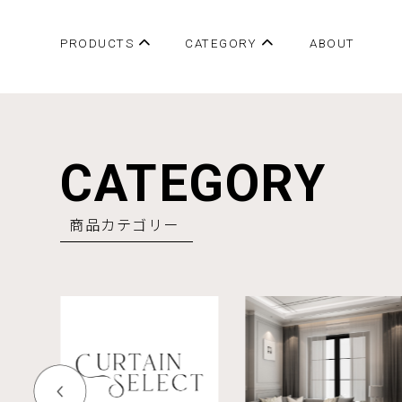
PRODUCTS
CATEGORY
ABOUT
すべての商品
ドレープ 防炎・遮光
人気商品
ドレープ 遮光
レース
CATEGORY
アイボリー&ベージュ系
グレー系
商品カテゴリー
ブルー&グリーン系
ピンク系
無地
柄