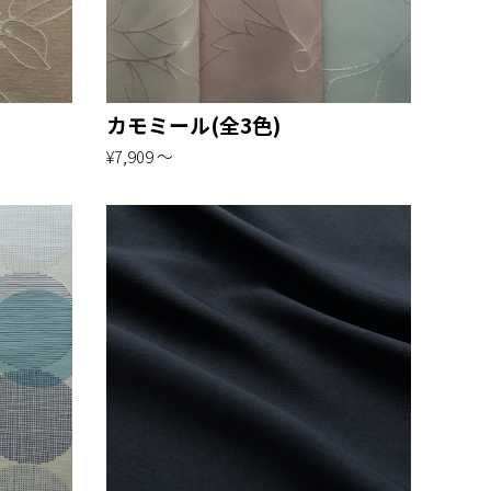
カモミール(全3色)
¥7,909 〜