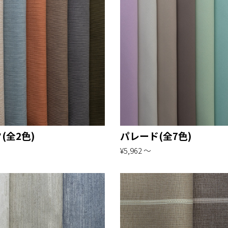
(全2色)
パレード(全7色)
¥5,962 〜