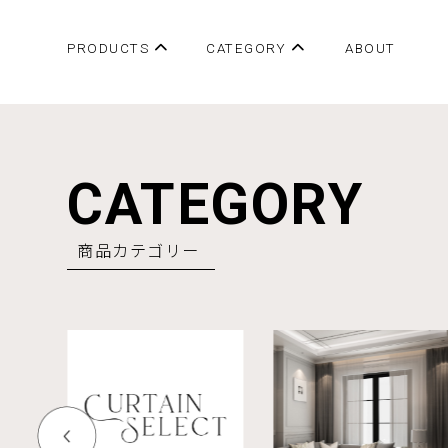
PRODUCTS
CATEGORY
ABOUT
すべての商品
ドレープ 防炎・遮光
人気商品
ドレープ 遮光
レース
CATEGORY
アイボリー&ベージュ系
グレー系
商品カテゴリー
ブルー&グリーン系
ピンク系
無地
柄